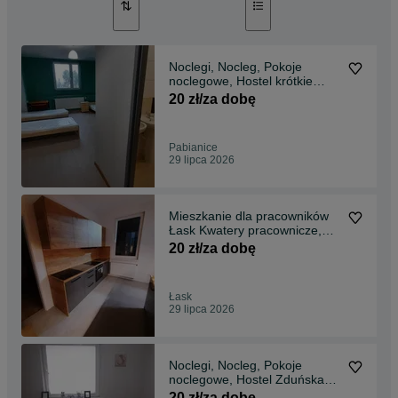
Noclegi, Nocleg, Pokoje
noclegowe, Hostel krótkie
terminy
20 zł/za dobę
Pabianice
29 lipca 2026
Mieszkanie dla pracowników
Łask Kwatery pracownicze,
noclegi
20 zł/za dobę
Łask
29 lipca 2026
Noclegi, Nocleg, Pokoje
noclegowe, Hostel Zduńska
Wola
20 zł/za dobę