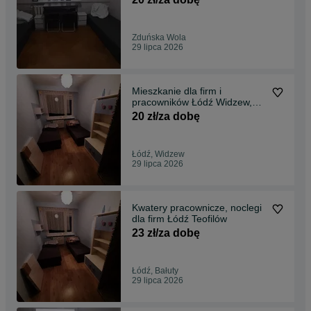
Zduńska Wola
29 lipca 2026
Mieszkanie dla firm i
pracowników Łódź Widzew,
Olechów Kwatery
20 zł/za dobę
Łódź, Widzew
29 lipca 2026
Kwatery pracownicze, noclegi
dla firm Łódź Teofilów
23 zł/za dobę
Łódź, Bałuty
29 lipca 2026