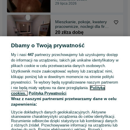
29 lipca 2026
Mieszkanie, pokoje, kwatery
pracownicze, noclegi dla firm
Łask
20 zł/za dobę
Dbamy o Twoją prywatność
Łask
29 lipca 2026
My i nasi
447
partnerzy przechowujemy lub uzyskujemy dostęp
do informacji na urządzeniu, takich jak unikalne identyfikatory w
plikach cookie w celu przetwarzania danych osobowych.
Łódź Górna Kwatery
Użytkownik może zaakceptować wybory lub zarządzać nimi,
pracownicze, noclegi
klikając poniżej lub w dowolnym momencie na stronie polityki
20 zł/za dobę
prywatności. Te wybory będą sygnalizowane naszym partnerom
i nie będą miały wpływu na dane przeglądania.
Polityka
cookies,
Polityka Prywatności
Łódź, Górna
Wraz z naszymi partnerami przetwarzamy dane w celu
29 lipca 2026
zapewnienia:
Użycie dokładnych danych geolokalizacyjnych. Aktywne
skanowanie charakterystyki urządzenia do celów identyfikacji.
Rozumienie odbiorców dzięki statystyce lub kombinacji danych
1
2
z różnych źródeł. Przechowywanie informacji na urządzeniu lub
dostęp do nich. Pomiar efektywności reklam. Rozwój i