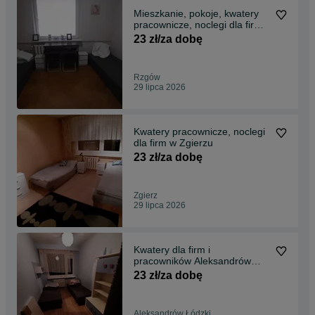
Mieszkanie, pokoje, kwatery
pracownicze, noclegi dla firm
w Rzgowie
23 zł/za dobę
Rzgów
29 lipca 2026
Kwatery pracownicze, noclegi
dla firm w Zgierzu
23 zł/za dobę
Zgierz
29 lipca 2026
Kwatery dla firm i
pracowników Aleksandrów
Łódzki
23 zł/za dobę
Aleksandrów Łódzki